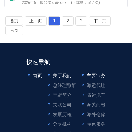
2026年6月烟台船期表.xlsx、 (下载量：
517
次)
首页
上一页
1
2
3
下一页
末页
快速导航
首页
关于我们
主要业务
总经理致辞
海运代理
宇野简介
陆运拖车
关联公司
海关商检
发展历程
海外仓储
分支机构
特色服务