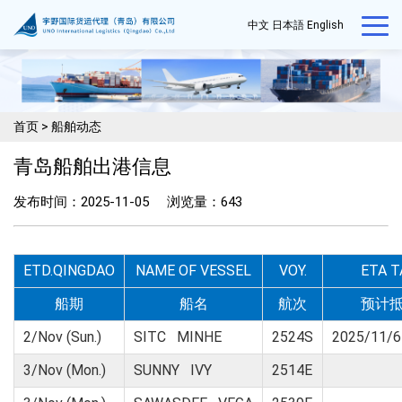
中文
日本語
English
首页
>
船舶动态
青岛船舶出港信息
发布时间：2025-11-05
浏览量：
643
ETD.QINGDAO
NAME OF VESSEL
VOY.
ETA T
船期
船名
航次
预计
2/Nov (Sun.)
SITC MINHE
2524S
2025/11/6
3/Nov (Mon.)
SUNNY IVY
2514E